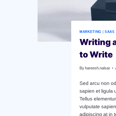
MARKETING
|
SAAS
Writing 
to Write
By
hareesh.nalsar
Sed arcu non odi
sapien et ligul
Tellus elementum
vulputate sapien
adipiscing at in 