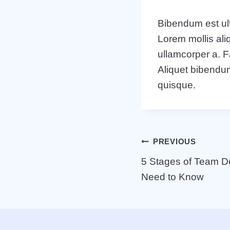
Bibendum est ult
Lorem mollis ali
ullamcorper a. F
Aliquet bibendum
quisque.
Post
PREVIOUS
5 Stages of Team D
navigation
Need to Know