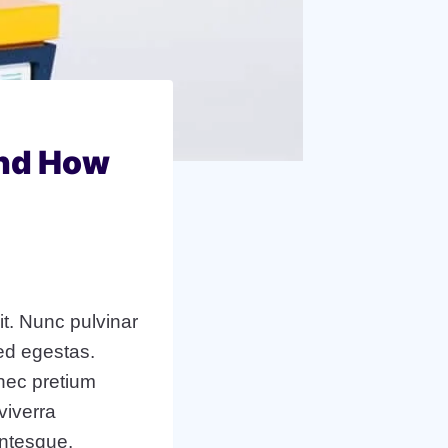
and How
it. Nunc pulvinar
ed egestas.
onec pretium
viverra
entesque.