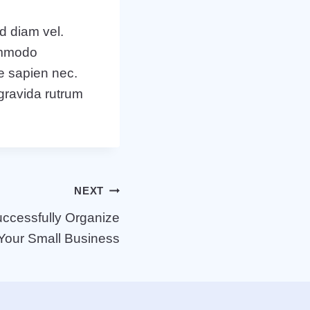
d diam vel.
commodo
e sapien nec.
 gravida rutrum
NEXT
uccessfully Organize
Your Small Business