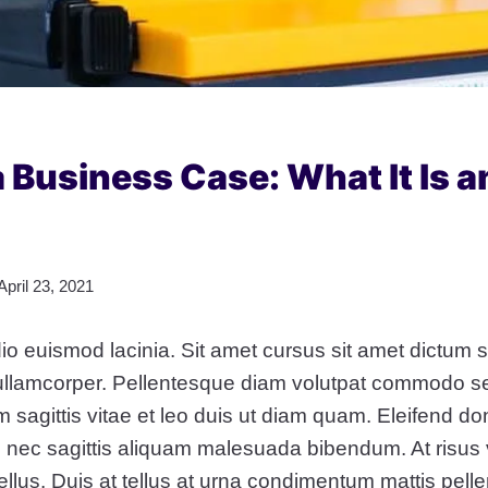
a Business Case: What It Is 
April 23, 2021
o euismod lacinia. Sit amet cursus sit amet dictum s
a ullamcorper. Pellentesque diam volutpat commodo s
 sagittis vitae et leo duis ut diam quam. Eleifend d
 nec sagittis aliquam malesuada bibendum. At risus 
tellus. Duis at tellus at urna condimentum mattis pell