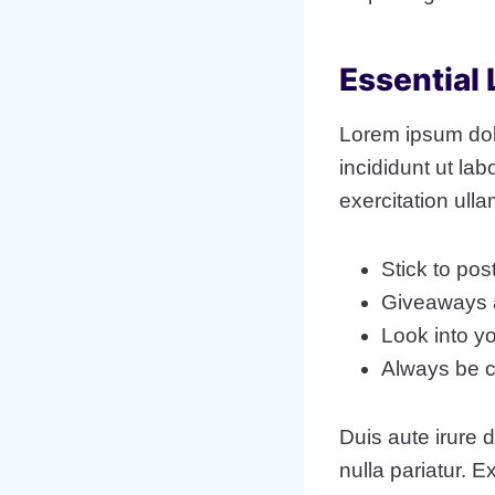
Essential
Lorem ipsum dolo
incididunt ut la
exercitation ull
Stick to pos
Giveaways a
Look into y
Always be c
Duis aute irure d
nulla pariatur. E