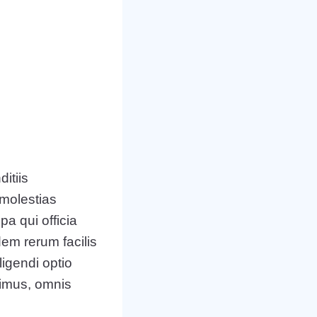
itiis
 molestias
pa qui officia
dem rerum facilis
ligendi optio
simus, omnis