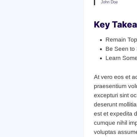
John Doe
Key Take
Remain Top
Be Seen to 
Learn Some
At vero eos et a
praesentium volu
excepturi sint oc
deserunt molliti
est et expedita 
cumque nihil im
voluptas assume