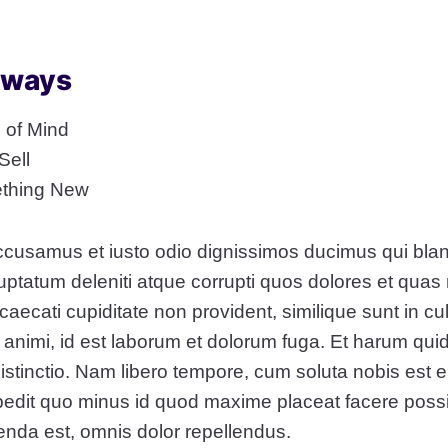
aways
 of Mind
Sell
thing New
ccusamus et iusto odio dignissimos ducimus qui bland
ptatum deleniti atque corrupti quos dolores et quas
caecati cupiditate non provident, similique sunt in cul
a animi, id est laborum et dolorum fuga. Et harum qui
distinctio. Nam libero tempore, cum soluta nobis est e
pedit quo minus id quod maxime placeat facere pos
nda est, omnis dolor repellendus.