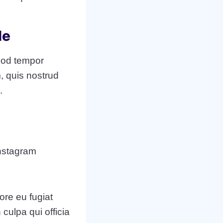
de
smod tempor
, quis nostrud
.
Instagram
lore eu fugiat
 culpa qui officia